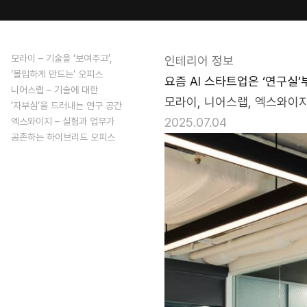
blog/ai-
startup-
interior
모라이 – 기술을 ‘보여주고’,
인테리어 정보
‘몰입하게 만드는’ 오피스
요즘 AI 스타트업은 ‘연구실’
니어스랩 – 기술에 대한
모라이, 니어스랩, 엑스와이지
‘자부심’을 드러내는 연구 공간
2025.07.04
엑스와이지 – 실험과 업무가
공존하는 하이브리드 오피스