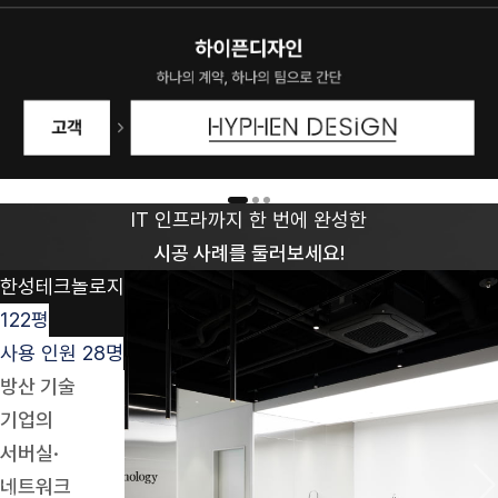
IT 인프라까지 한 번에 완성한
시공 사례를 둘러보세요!
한성테크놀로지
122평
사용 인원 28명
방산 기술
기업의
서버실·
네트워크