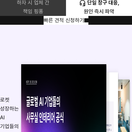
하자 시 업체 간
단일 창구 대응,
책임 핑퐁
원인 즉시 파악
빠른 견적 신청하기
로켓
성장하는
AI
기업들의