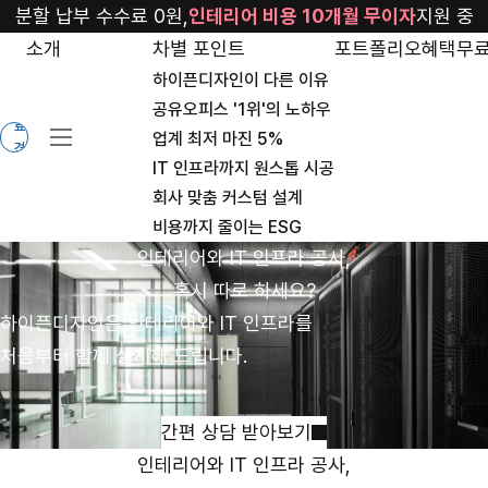
it
분할 납부 수수료 0원,
인테리어 비용 10개월 무이자
지원 중
소개
차별 포인트
포트폴리오
혜택
무료
하이픈디자인이 다른 이유
무
공유오피스 '1위'의 노하우
료
업계 최저 마진 5%
견
IT 인프라까지 원스톱 시공
적
회사 맞춤 커스텀 설계
비용까지 줄이는 ESG
인테리어와 IT 인프라 공사,
혹시 따로 하세요?
하이픈디자인은 인테리어와 IT 인프라를
처음부터 함께 설계해 드립니다.
간편 상담 받아보기
인테리어와 IT 인프라 공사,