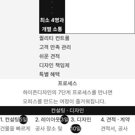
·
·
·
최소 4명과
개별 소통
퀄리티 컨트롤
고객 만족 관리
쉬운 견적
디자인 책임제
특별 혜택
프로세스
하이픈디자인의 7단계 프로세스를 만나면
오피스를 만드는 여정이 즐거워집니다.
컨설팅 · 디자인
1. 컨설팅
5일
2. 레이아웃
3일
3. 디자인
4. 견적 · 계약
건물을 빠르게
공사 장소 및
10일
견적서, 공사