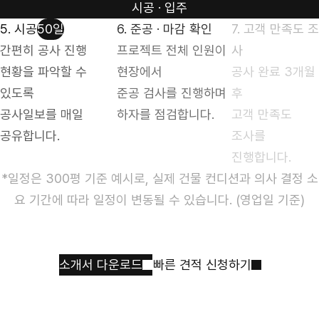
시공 · 입주
5. 시공
50일
6. 준공 · 마감 확인
7. 고객 만족도 조
간편히 공사 진행
프로젝트 전체 인원이
사
현황을 파악할 수
현장에서
공사 완료 3개월
있도록
준공 검사를 진행하며
후
공사일보를 매일
하자를 점검합니다.
고객 만족도
공유합니다.
조사를
진행합니다.
*일정은 300평 기준 예시로, 실제 건물 컨디션과 의사 결정 소
요 기간에 따라 일정이 변동될 수 있습니다. (영업일 기준)
일이 잘 되는 사무실
하이픈디자인과 함께 만드세요
소개서 다운로드
빠른 견적 신청하기
견적 받기
상담 신청