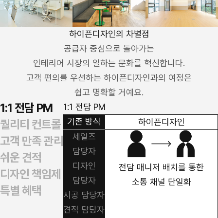
하이픈디자인의 차별점
공급자 중심으로 돌아가는
인테리어 시장의 일하는 문화를 혁신합니다.
고객 편의를 우선하는 하이픈디자인과의 여정은
쉽고 명확할 거예요.
1:1 전담 PM
1:1 전담 PM
기존 방식
하이픈디자인
퀄리티 컨트롤
세일즈
고객 만족 관리
담당자
쉬운 견적
디자인
전담 매니저 배치를 통한
디자인 책임제
담당자
소통 채널 단일화
특별 혜택
시공 담당자
견적 담당자