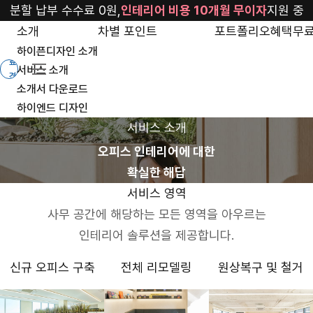
service
분할 납부 수수료 0원,
인테리어 비용 10개월 무이자
지원 중
소개
차별 포인트
포트폴리오
혜택
무료
무
하이픈디자인 소개
료
서비스 소개
견
소개서 다운로드
적
하이엔드 디자인
서비스 소개
오피스 인테리어에 대한
확실한 해답
서비스 영역
사무 공간에 해당하는 모든 영역을 아우르는
인테리어 솔루션을 제공합니다.
신규 오피스 구축
전체 리모델링
원상복구 및 철거