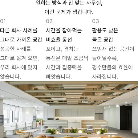
일하는 방식과 안 맞는 사무실,
이런 문제가 생깁니다.
다른 회사 사례를
시간을 잡아먹는
활용도 낮은
그대로 가져온 공간
비효율 동선
죽은 공간
성공한 사례를
꼬이고, 겹치는
쓰임새 없는 공간이
그대로 옮겨 오면,
동선은 매일 조금씩
늘어날수록,
우리 회사에 맞지
시간과 집중력을
평수만큼의 효율이
않습니다.
빼앗습니다.
사라집니다.