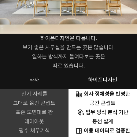
하이픈디자인은 다릅니다.
보기 좋은 사무실을 만드는 곳은 많습니다.
일하는 방식까지 들여다보는 곳은
따로 있습니다.
타사
하이픈디자인
인기 사례를
회사 정체성을 반영
한
그대로 옮긴 콘셉트
공간 콘셉트
표준 도면대로 짠
업무 방식 분석
기반
레이아웃
동선 설계
평수 채우기식
이용 데이터
로 검증한