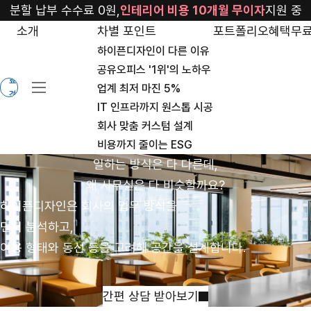
consulting
분할 납부 수수료 0원,
인테리어 비용 10개월 무이자
지원 중
소개
차별 포인트
포트폴리오
혜택
무료
하이픈디자인이 다른 이유
무
공유오피스 '1위'의 노하우
료
업계 최저 마진 5%
견
IT 인프라까지 원스톱 시공
적
회사 맞춤 커스텀 설계
비용까지 줄이는 ESG
일하는 방식은 다 다른데,
왜 사무실은 다 비슷할까요?
하이픈디자인은 회사의 업무 방식을
먼저 분석하고,
이용 형태와 동선 등을 고려해 공간을 설계합니다.
간편 상담 받아보기