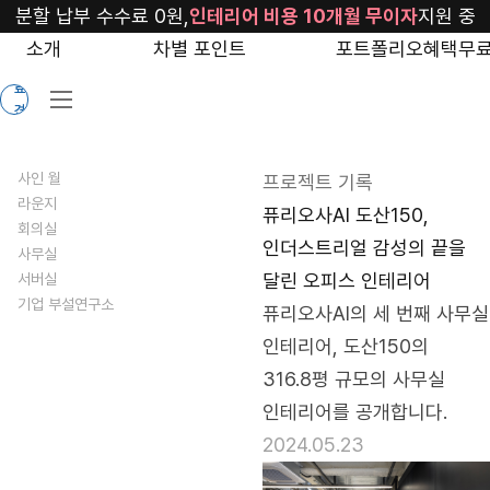
blog/furiosaai-
분할 납부 수수료 0원,
인테리어 비용 10개월 무이자
지원 중
2024
소개
차별 포인트
포트폴리오
혜택
무료
무
료
견
적
사인 월
프로젝트 기록
라운지
퓨리오사AI 도산150,
회의실
인더스트리얼 감성의 끝을
사무실
달린 오피스 인테리어
서버실
기업 부설연구소
퓨리오사AI의 세 번째 사무실 
인테리어, 도산150의 
316.8평 규모의 사무실 
인테리어를 공개합니다.
2024.05.23