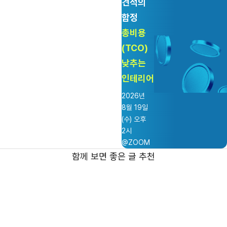
견적의
함정
총비용
(TCO)
낮추는
인테리어
2026년
8월 19일
(수) 오후
2시
@ZOOM
함께 보면 좋은 글 추천