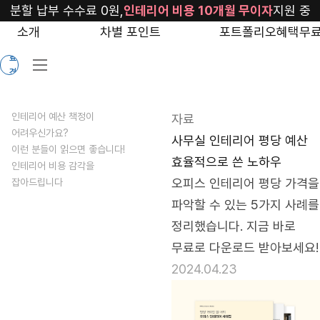
blog/interior-
분할 납부 수수료 0원,
인테리어 비용 10개월 무이자
지원 중
price
소개
차별 포인트
포트폴리오
혜택
무료
무
료
견
적
인테리어 예산 책정이
자료
어려우신가요?
사무실 인테리어 평당 예산
이런 분들이 읽으면 좋습니다!
효율적으로 쓴 노하우
인테리어 비용 감각을
오피스 인테리어 평당 가격을 
잡아드립니다
파악할 수 있는 5가지 사례를 
정리했습니다. 지금 바로 
무료로 다운로드 받아보세요!
2024.04.23