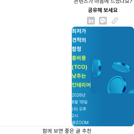
콘텐츠가 마음에 드셨나요?
공유해 보세요
최저가
견적의
함정
총비용
(TCO)
낮추는
인테리어
2026년
8월 19일
(수) 오후
2시
@ZOOM
함께 보면 좋은 글 추천