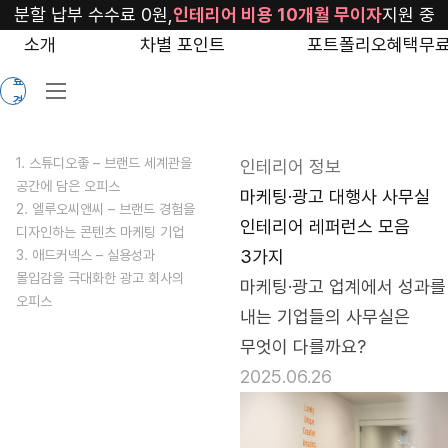
blog/marketing-
분할 납부 수수료 0원,
인테리어 비용 10개월 무이자
지원 중
office-
소개
차별 포인트
포트폴리오
혜택
무료
무
interior
료
견
적
1. 스튜디오좋 – 브랜드 세계관을
인테리어 정보
공간에 담은 오피스
마케팅·광고 대행사 사무실
2. 엘루오씨앤씨 – 브랜드 경험을
인테리어 레퍼런스 모음
디자인하는 콘텐츠 마케팅 기업
3가지
3. 애드커넥스 – 실용성과
몰입감을 극대화한 광고 회사의
마케팅·광고 업계에서 성과를 
오피스
내는 기업들의 사무실은 
무엇이 다를까요?
2025.06.26