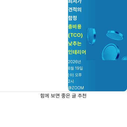
최저가
견적의
함정
총비용
(TCO)
낮추는
인테리어
2026년
8월 19일
(수) 오후
2시
@ZOOM
함께 보면 좋은 글 추천