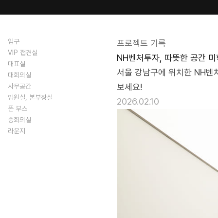
blog/nhvic-
2025
입구
프로젝트 기록
VIP 접견실
NH벤처투자, 따뜻한 공간 
대표실
서울 강남구에 위치한 NH벤
대회의실
보세요!
사무공간
임원실, 본부장실
2026.02.10
폰 부스
중회의실
라운지