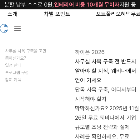
blog/office-
분할 납부 수수료 0원,
인테리어 비용 10개월 무이자
지원 중
building-
소개
차별 포인트
포트폴리오
혜택
무료
무
webinar
료
견
적
사무실 사옥 구축을 고민
하이픈 2026
중이신가요?
사무실 사옥 구축 전 반드시
일정 안내
알아야 할 지식, 웨비나에서
프로그램 구성
얻어 가세요
참여 혜택
단독 사옥 구축, 어디서부터 
시작해야 할지 
막막하신가요? 2025년 11월 
26일 무료 웨비나에서 기업 
규모별 조닝 전략과 실제 
사례를 확인하세요. 무료 