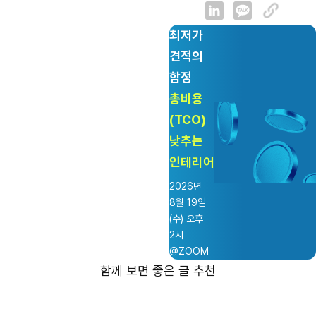
최저가
견적의
함정
총비용
(TCO)
낮추는
인테리어
2026년
8월 19일
(수) 오후
2시
@ZOOM
함께 보면 좋은 글 추천