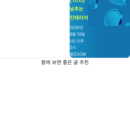
(TCO)
낮추는
인테리어
2026년
8월 19일
(수) 오후
2시
@ZOOM
함께 보면 좋은 글 추천