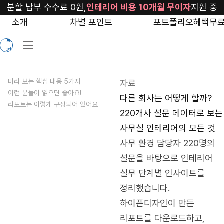
blog/survey-
분할 납부 수수료 0원,
인테리어 비용 10개월 무이자
지원 중
report-
소개
차별 포인트
포트폴리오
혜택
무료
무
1
료
견
적
미리 보는 핵심 내용 5가지
자료
이런 분들이 읽으면 좋아요!
다른 회사는 어떻게 할까?
리포트는 이렇게 구성되어 있어요
220개사 설문 데이터로 보는
사무실 인테리어의 모든 것
사무 환경 담당자 220명의 
설문을 바탕으로 인테리어 
실무 단계별 인사이트를 
정리했습니다. 
하이픈디자인이 만든 
리포트를 다운로드하고, 