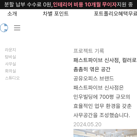
blog/fastfive-
분할 납부 수수료 0원,
인테리어 비용 10개월 무이자
지원 중
sinsa-
소개
차별 포인트
포트폴리오
혜택
무료
무
2020
료
견
적
라운지
프로젝트 기록
탕비실
패스트파이브 신사점, 컬러로
사무실
촘촘히 엮은 공간
회의실
공유오피스 브랜드 
스튜디오
패스트파이브 신사점은 
인우빌딩에 700평 규모의 
효율적인 업무 환경을 갖춘 
사무공간을 조성했습니다.
2024.05.20