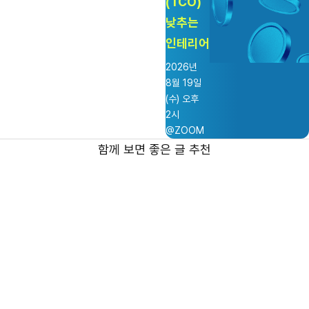
(TCO)
낮추는
인테리어
2026년
8월 19일
(수) 오후
2시
@ZOOM
함께 보면 좋은 글 추천