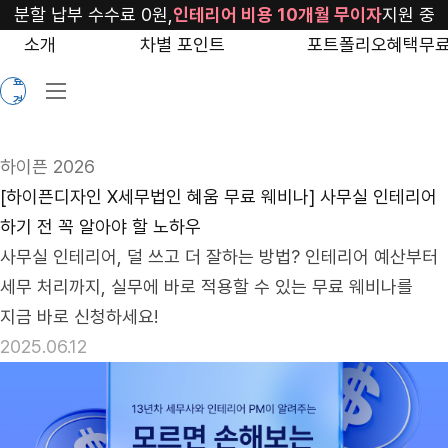
blog/interior-
분할 납부 수수료 0원,
인테리어 비용 10개월 무이자
지원 중
budget-
소개
차별 포인트
포트폴리오
혜택
무료
무
webinar
료
견
적
하이픈 2026
[하이픈디자인 X세무법인 혜움 무료 웨비나] 사무실 인테리어
하기 전 꼭 알아야 할 노하우
사무실 인테리어, 덜 쓰고 더 잘하는 방법? 인테리어 예산부터 
세무 처리까지, 실무에 바로 적용할 수 있는 무료 웨비나를 
지금 바로 신청하세요!
2025.06.12