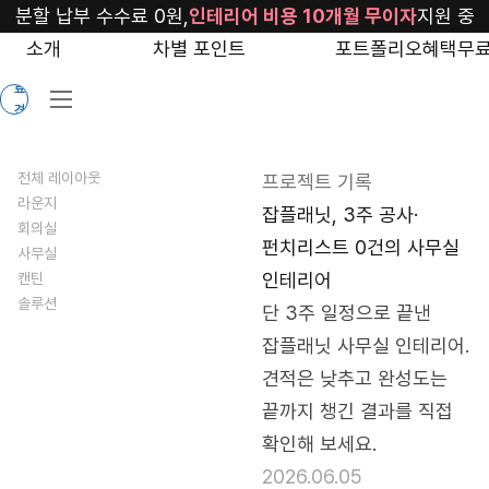
blog/jobplanet-
분할 납부 수수료 0원,
인테리어 비용 10개월 무이자
지원 중
2026
소개
차별 포인트
포트폴리오
혜택
무료
무
료
견
적
전체 레이아웃
프로젝트 기록
라운지
잡플래닛, 3주 공사·
회의실
펀치리스트 0건의 사무실
사무실
인테리어
캔틴
솔루션
단 3주 일정으로 끝낸 
잡플래닛 사무실 인테리어. 
견적은 낮추고 완성도는 
끝까지 챙긴 결과를 직접 
확인해 보세요.
2026.06.05