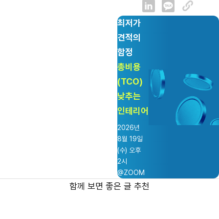
최저가
견적의
함정
총비용
(TCO)
낮추는
인테리어
2026년
8월 19일
(수) 오후
2시
@ZOOM
함께 보면 좋은 글 추천