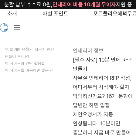
blog/making-
분할 납부 수수료 0원,
인테리어 비용 10개월 무이자
지원 중
rfp
소개
차별 포인트
포트폴리오
혜택
무료
무
료
견
적
‘입찰 제안요청서’ 빠르게 한번
인테리어 정보
만들어 보세요!
[필수 자료] 10분 만에 RFP
이 사이트의 간단 활용법
만들기
이 사이트를 이용하면 좋은 점
사무실 인테리어 RFP 작성, 
어디서부터 시작해야 할지 
막막하신가요? 16개 문항에 
답변만 하면 입찰 
제안요청서가 자동 
완성됩니다. 10분이면 
충분하니 지금 바로 만들어 